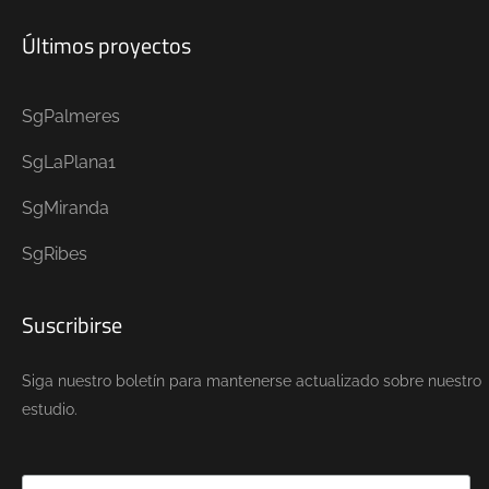
Últimos proyectos
SgPalmeres
SgLaPlana1
SgMiranda
SgRibes
Suscribirse
Siga nuestro boletín para mantenerse actualizado sobre nuestro
estudio.