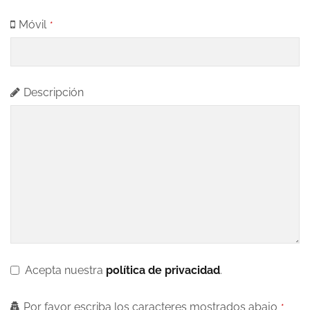
Móvil
*
C
Descripción
o
nt
a
ct
E
m
ai
l
*
Acepta nuestra
política de privacidad
.
Por favor escriba los caracteres mostrados abajo
*