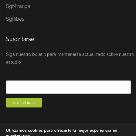
SgMiranda
SgRibes
Suscribirse
Siga nuestro boletín para mantenerse actualizado sobre nuestro
estudio.
Utilizamos cookies para ofrecerte la mejor experiencia en
Copyright © 2021.
nuestra web.