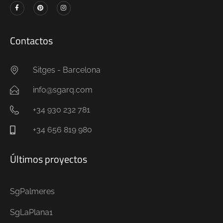
Contactos
Sitges - Barcelona
info@sgarq.com
+34 930 232 781
+34 656 819 980
Últimos proyectos
SgPalmeres
SgLaPlana1