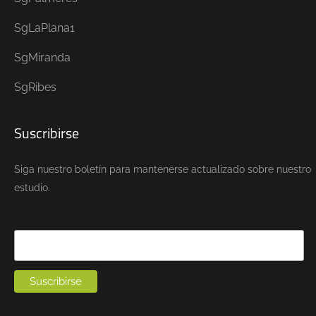
SgLaPlana1
SgMiranda
SgRibes
Suscribirse
Siga nuestro boletín para mantenerse actualizado sobre nuestro
estudio.