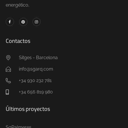
energético,
Contactos
Sitges - Barcelona
info@sgarq.com
+34 930 232 781
+34 656 819 980
Últimos proyectos
SgPalmeres