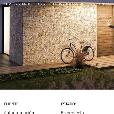
HOME
PROYECTO
VIVIENDAS UNIFAMILIARES
SGNENS
CLIENTE:
ESTADO:
Autopromoción
En proyecto