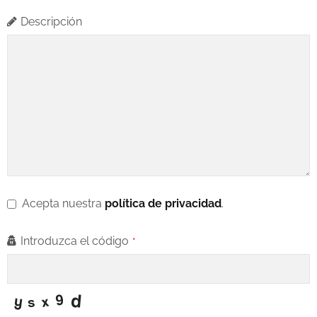
Descripción
B
Acepta nuestra
política de privacidad
.
u
Introduzca el código
*
si
n
e
s