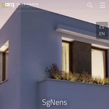
ES
EN
SgNens