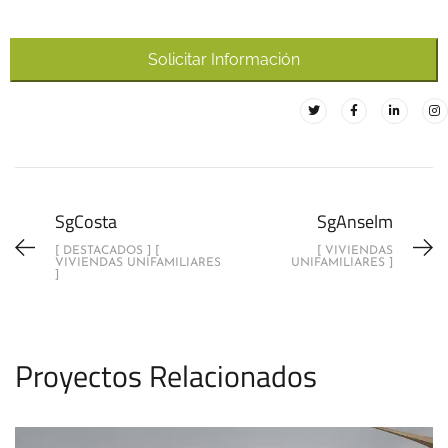
s
E
Solicitar Información
m
ai
l
*
SgCosta
SgAnselm
[ DESTACADOS ] [
[ VIVIENDAS
VIVIENDAS UNIFAMILIARES
UNIFAMILIARES ]
]
Proyectos Relacionados