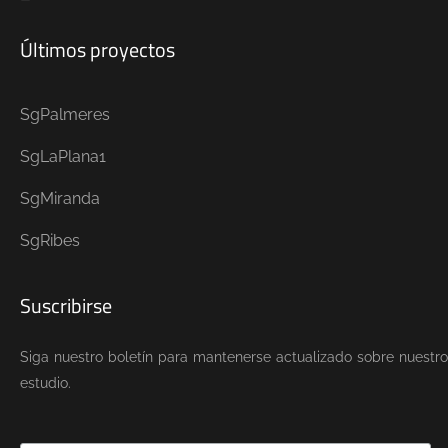
Últimos proyectos
SgPalmeres
SgLaPlana1
SgMiranda
SgRibes
Suscribirse
Siga nuestro boletín para mantenerse actualizado sobre nuestro
estudio.