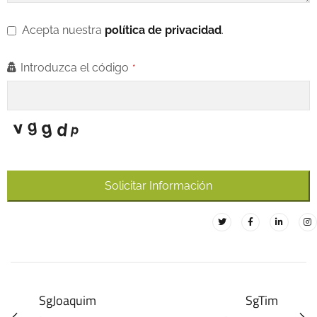
Acepta nuestra
política de privacidad
.
P
Introduzca el código
*
h
o
n
e
N
Solicitar Información
u
m
b
er
*
SgJoaquim
SgTim