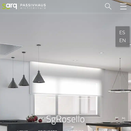
ES
EN
SgRosello