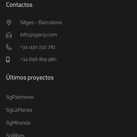
Contactos
Sitges - Barcelona
info@sgarq.com
+34 930 232 781
+34 656 819 980
Últimos proyectos
SgPalmeres
SgLaPlana1
SgMiranda
SgRibes