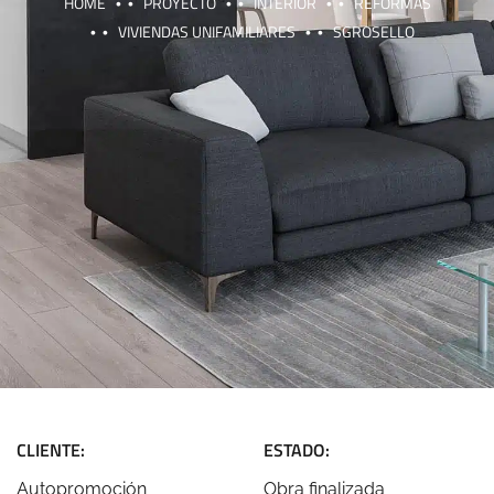
HOME
PROYECTO
INTERIOR
REFORMAS
VIVIENDAS UNIFAMILIARES
SGROSELLO
CLIENTE:
ESTADO:
Autopromoción
Obra finalizada