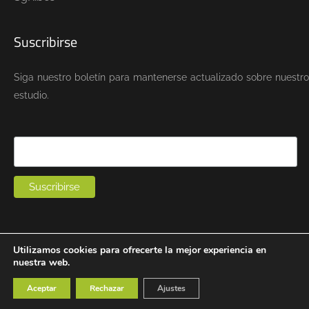
Suscribirse
Siga nuestro boletín para mantenerse actualizado sobre nuestro
estudio.
Utilizamos cookies para ofrecerte la mejor experiencia en
Copyright © 2021.
nuestra web.
Legal
Privacidad
Cookies
Aceptar
Rechazar
Ajustes