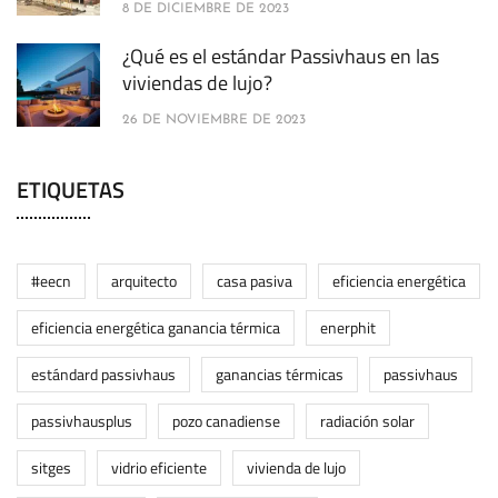
8 DE DICIEMBRE DE 2023
¿Qué es el estándar Passivhaus en las
viviendas de lujo?
26 DE NOVIEMBRE DE 2023
ETIQUETAS
#eecn
arquitecto
casa pasiva
eficiencia energética
eficiencia energética ganancia térmica
enerphit
estándard passivhaus
ganancias térmicas
passivhaus
passivhausplus
pozo canadiense
radiación solar
sitges
vidrio eficiente
vivienda de lujo