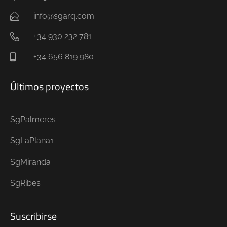
info@sgarq.com
+34 930 232 781
+34 656 819 980
Últimos proyectos
SgPalmeres
SgLaPlana1
SgMiranda
SgRibes
Suscribirse