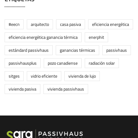
#eecn
arquitecto
casa pasiva
eficiencia energética
eficiencia energética ganancia térmica
enerphit
estándard passivhaus
ganancias térmicas
passivhaus
passivhausplus
pozo canadiense
radiación solar
sitges
vidrio eficiente
vivienda de lujo
vivienda pasiva
vivienda passivhaus