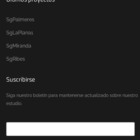
SgPalmeres
SgLaPlana1
SgMiranda
SgRibes
Suscribirse
Siga nuestro boletín para mantenerse actualizado sobre nuestro
estudio.