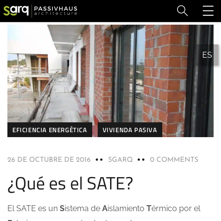
ES
EFICIENCIA ENERGÉTICA
VIVIENDA PASIVA
26 DE OCTUBRE DE 2016
SGARQ
0 COMMENTS
¿Qué es el SATE?
El SATE es un
S
istema de
A
islamiento
T
érmico por el